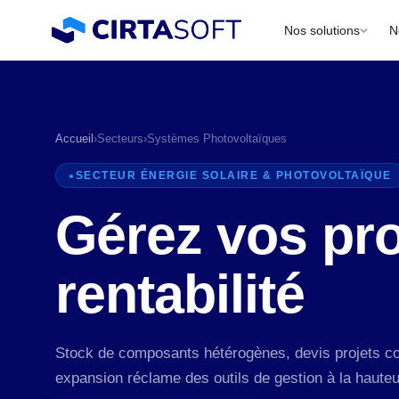
Nos solutions
N
Accueil
›
Secteurs
›
Systèmes Photovoltaïques
SECTEUR ÉNERGIE SOLAIRE & PHOTOVOLTAÏQUE
Gérez vos pro
rentabilité
P
a
Stock de composants hétérogènes, devis projets com
expansion réclame des outils de gestion à la haut