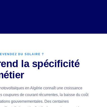
REVENDEZ DU SOLAIRE ?
nd la spécificité
métier
otovoltaïques en Algérie connaît une croissance
es coupures de courant récurrentes, la baisse du coût
tations gouvernementales. Des centaines