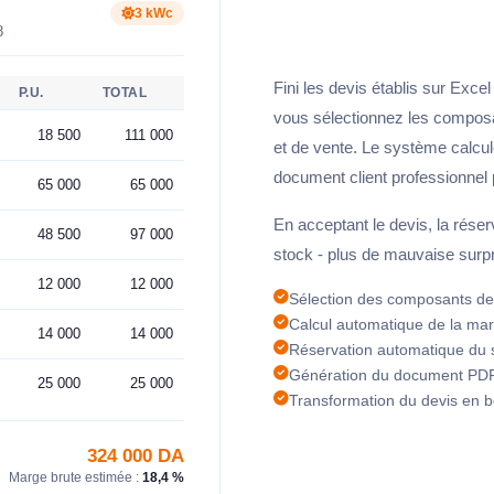
3 kWc
8
Fini les devis établis sur Exc
P.U.
TOTAL
vous sélectionnez les composa
18 500
111 000
et de vente. Le système calcule
document client professionnel 
65 000
65 000
En acceptant le devis, la rése
48 500
97 000
stock - plus de mauvaise surpri
12 000
12 000
Sélection des composants dep
Calcul automatique de la mar
14 000
14 000
Réservation automatique du s
Génération du document PDF 
25 000
25 000
Transformation du devis en 
324 000 DA
Marge brute estimée :
18,4 %