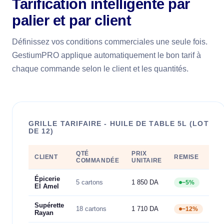
Tarification intelligente par
palier et par client
Définissez vos conditions commerciales une seule fois.
GestiumPRO applique automatiquement le bon tarif à
chaque commande selon le client et les quantités.
GRILLE TARIFAIRE - HUILE DE TABLE 5L (LOT
DE 12)
QTÉ
PRIX
CLIENT
REMISE
COMMANDÉE
UNITAIRE
Épicerie
5 cartons
1 850 DA
−5%
El Amel
Supérette
18 cartons
1 710 DA
−12%
Rayan