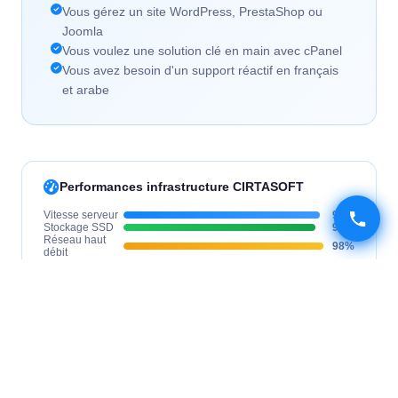
Vous gérez un site WordPress, PrestaShop ou
Joomla
Vous voulez une solution clé en main avec cPanel
Vous avez besoin d'un support réactif en français
et arabe
Performances infrastructure CIRTASOFT
Vitesse serveur
96%
Stockage SSD
94%
Réseau haut
98%
débit
Disponibilité
99.9
SLA
Inclus dans chaque hébergement
Panneau de contrôle cPanel
Comptes e-mails professionnels
Base de données MySQL
Support technique 24/7