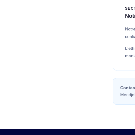
SEC
Not
Notre
confi
L'éth
maniè
Contact
Mendjel