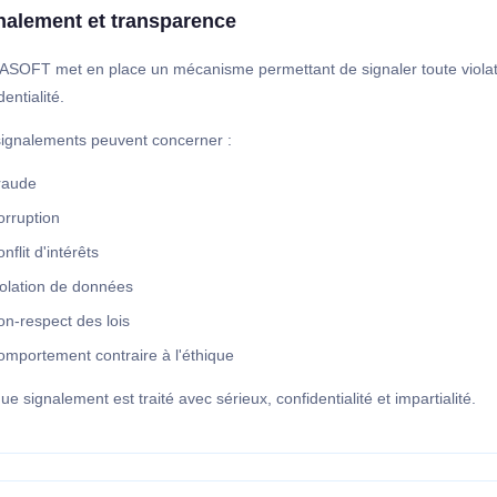
nalement et transparence
SOFT met en place un mécanisme permettant de signaler toute violati
dentialité.
signalements peuvent concerner :
raude
orruption
nflit d'intérêts
iolation de données
n-respect des lois
omportement contraire à l'éthique
e signalement est traité avec sérieux, confidentialité et impartialité.