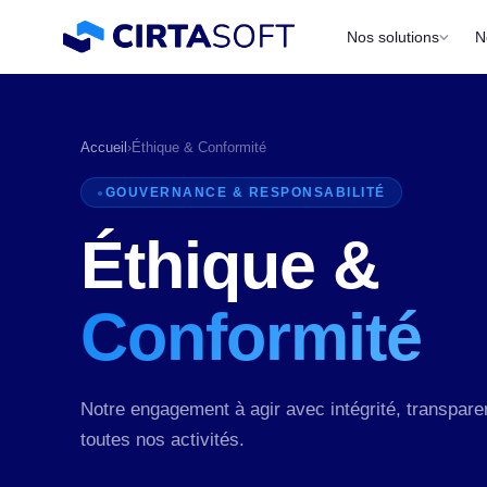
Nos solutions
N
Accueil
›
Éthique & Conformité
GOUVERNANCE & RESPONSABILITÉ
Éthique &
Conformité
P
a
Notre engagement à agir avec intégrité, transpare
toutes nos activités.