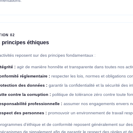
ementations.
TION 02
 principes éthiques
ctivités reposent sur des principes fondamentaux :
tégrité :
agir de manière honnête et transparente dans toutes nos activ
onformité réglementaire :
respecter les lois, normes et obligations con
rotection des données :
garantir la confidentialité et la sécurité des i
utte contre la corruption :
politique de tolérance zéro contre toute fo
esponsabilité professionnelle :
assumer nos engagements envers nos 
espect des personnes :
promouvoir un environnement de travail respec
rogrammes d'éthique et de conformité reposent généralement sur des po
écanismes de signalement afin de garantir le respect des règles et des