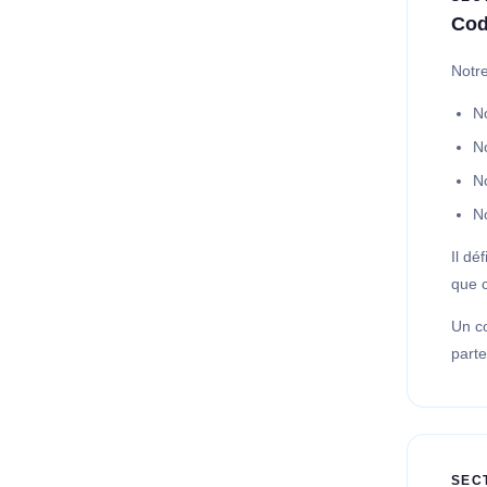
Cod
Notre
N
N
N
No
Il dé
que 
Un co
parte
SEC