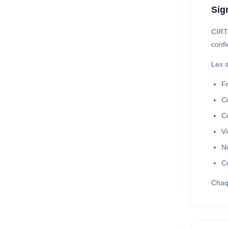
Sig
CIRTA
confi
Les 
F
C
Co
V
No
C
Chaqu