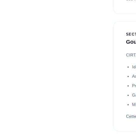
SEC
Gou
CIRT
Id
As
P
Ga
Me
Cette