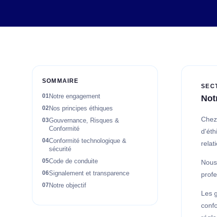
SOMMAIRE
SEC
Notre engagement
Not
Nos principes éthiques
Che
Gouvernance, Risques &
Conformité
d'éth
Conformité technologique &
rela
sécurité
Code de conduite
Nous 
Signalement et transparence
profe
Notre objectif
Les g
confo