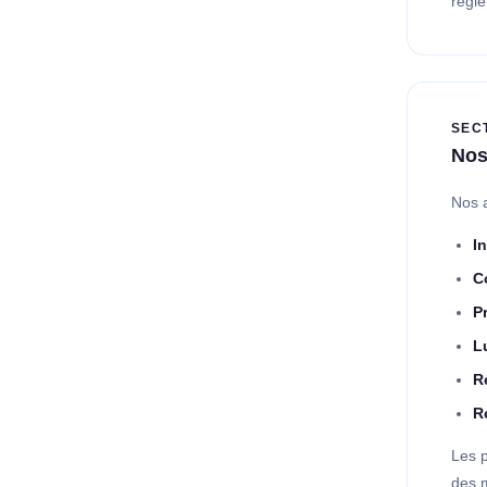
régl
SEC
Nos
Nos a
In
C
P
L
R
R
Les p
des m