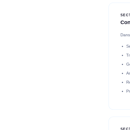
SEC
Con
Dans 
S
Tr
Ge
Ar
R
Pr
SEC