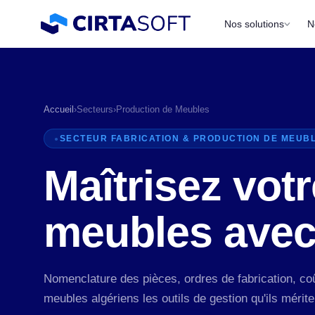
Nos solutions
N
Accueil
›
Secteurs
›
Production de Meubles
SECTEUR FABRICATION & PRODUCTION DE MEUB
Maîtrisez votr
meubles ave
P
a
Nomenclature des pièces, ordres de fabrication, 
meubles algériens les outils de gestion qu'ils mérite