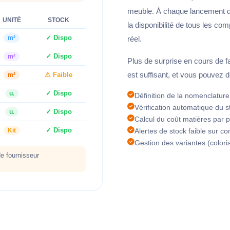
meuble. À chaque lancement d'
UNITÉ
STOCK
la disponibilité de tous les co
✓ Dispo
m²
réel.
✓ Dispo
m²
Plus de surprise en cours de f
est suffisant, et vous pouve
⚠ Faible
m²
✓ Dispo
u.
Définition de la nomenclature
Vérification automatique du 
✓ Dispo
u.
Calcul du coût matières par 
✓ Dispo
Kit
Alertes de stock faible sur c
Gestion des variantes (colori
 fournisseur