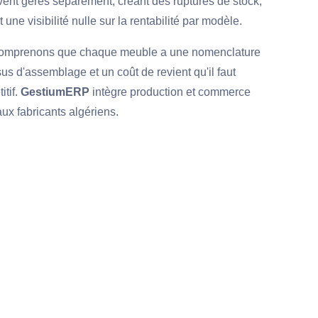
ent gérés séparément, créant des ruptures de stock,
 une visibilité nulle sur la rentabilité par modèle.
comprenons que chaque meuble a une nomenclature
s d'assemblage et un coût de revient qu'il faut
itif.
GestiumERP
intègre production et commerce
aux fabricants algériens.