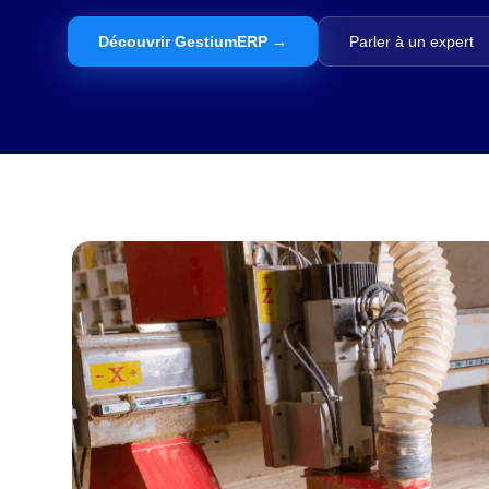
Découvrir GestiumERP →
Parler à un expert