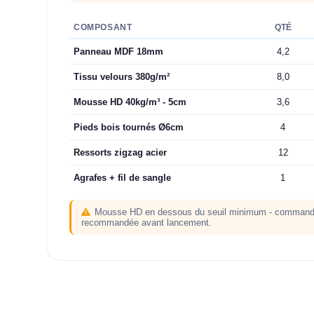
COMPOSANT
QTÉ
Panneau MDF 18mm
4,2
Tissu velours 380g/m²
8,0
Mousse HD 40kg/m³ - 5cm
3,6
Pieds bois tournés Ø6cm
4
Ressorts zigzag acier
12
Agrafes + fil de sangle
1
Mousse HD en dessous du seuil minimum - commande
recommandée avant lancement.