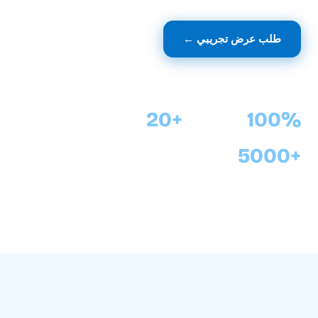
طلب عرض تجريبي ←
اكتشف المزايا
+20
100%
متصل بـ GestiumPRO/ERP/GO
سنوات من الخبرة في البرمجيات
+5000
عملاء راضون مع سيرتاسوفت