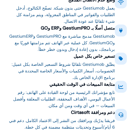
وضع عدم الاتصال المدمج
يعمل Gestiumob حتى بدون شبكة. تصفّح الكتالوج، أدخل
الطلبيات والفواتير في المناطق المعزولة، ويتم مزامنة كل
شيء تلقائيًا عند عودة الاتصال.
متصل أصلًا بـ GestiumPRO وERP وGO
Gestiumob مدمج مباشرة مع GestiumPRO وGestiumERP
وGestiumGO. كل عملية عبر الهاتف تتم مزامنتها فوريًا مع
برنامجك، بدون إعادة إدخال وبدون خطر خطأ.
تسعير خاص بكل عميل
يطبّق Gestiumob تلقائيًا شروط التسعير الخاصة بكل عميل:
الخصومات، أسعار الكميات والأسعار الخاصة المحددة في
برنامج الإدارة الخاص بك.
متابعة المبيعات في الوقت الحقيقي
تابع مؤشراتك الرئيسية من لوحة القيادة على الهاتف: رقم
الأعمال اليومي، الأهداف المحققة، الطلبيات المعلقة وأفضل
المبيعات — في أي وقت ومن أي مكان.
دعم ومرافقة Cirtasoft
فريقنا يدرّبك ويرافقك من النشر إلى الاعتماد الكامل. دعم فني
6 أيام/أسبوع وتحديثات منتظمة مضمنة في كل خطة.