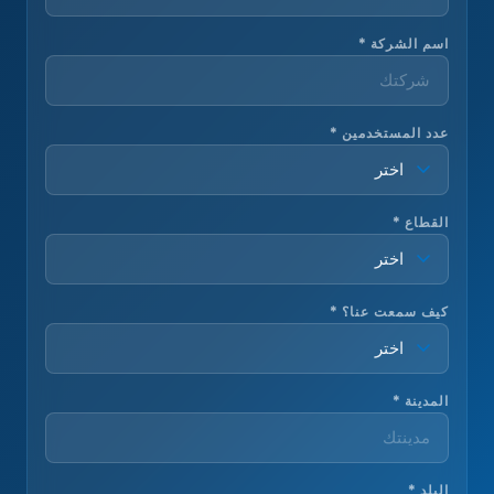
اسم الشركة *
عدد المستخدمين *
القطاع *
كيف سمعت عنا؟ *
المدينة *
البلد *