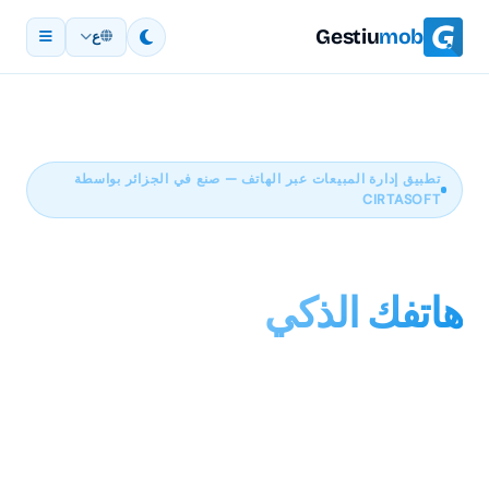
Gestiu
mob
ع
تطبيق إدارة المبيعات عبر الهاتف — صنع في الجزائر بواسطة
CIRTASOFT
أدر نشاطك التجاري من
هاتفك الذكي
Gestiumob هو تطبيق إدارة المبيعات عبر الهاتف المتصل
بـ GestiumPRO وGestiumERP وGestiumGO. تصفّح
كتالوجك، أنشئ الطلبيات، أصدر الفواتير لعملائك وزامن
كل شيء تلقائيًا — أينما كنت.